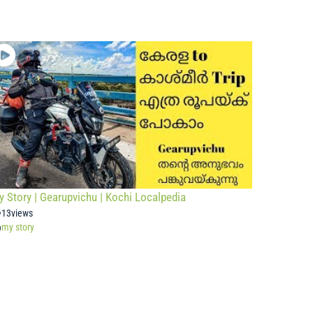
 Story | Gearupvichu | Kochi Localpedia
13
views
my story