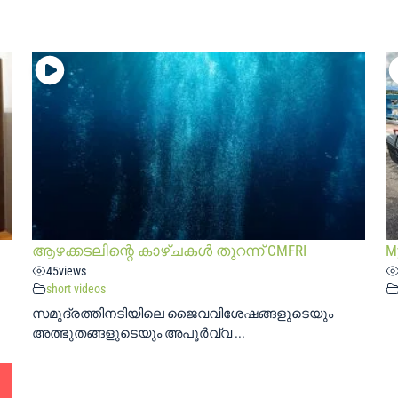
ആഴക്കടലിന്റെ കാഴ്ചകൾ തുറന്ന് CMFRI
My
45
views
short videos
സമുദ്രത്തിനടിയിലെ ജൈവവിശേഷങ്ങളുടെയും
അത്ഭുതങ്ങളുടെയും അപൂർവ്വ ...