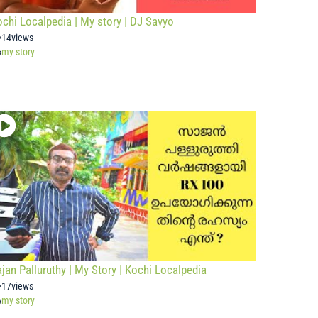
chi Localpedia | My story | DJ Savyo
14
views
my story
jan Palluruthy | My Story | Kochi Localpedia
17
views
my story