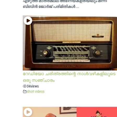
എഴുത്ത് മാത്രമല്ല അഭിനയകളരിയിലും മിന്നി
ബിബിന്‍ ജോര്‍ജ് പരിമിതികൾ ...
റേഡിയോ ചരിത്രത്തിന്റെ നാൾവഴികളിലൂടെ
ഒരു സഞ്ചാരം
34
views
short videos