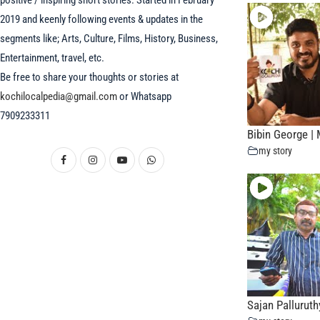
positive / inspiring short stories. Started in February
2019 and keenly following events & updates in the
segments like; Arts, Culture, Films, History, Business,
Entertainment, travel, etc.
Be free to share your thoughts or stories at
kochilocalpedia@gmail.com
or Whatsapp
7909233311
Bibin George | 
my story
Sajan Palluruth