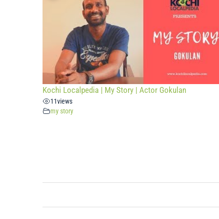
Kochi Localpedia | My Story | Actor Gokulan
11
views
my story