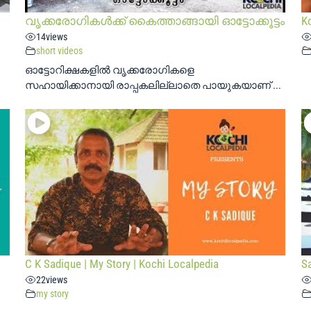
വൃക്കരോഗികൾക്ക് കൈത്താങ്ങായി ഓട്ടോക്കൂട്ടം
Ko
14
views
short videos
ഓട്ടോറിക്ഷകളിൽ വൃക്കരോഗികളെ
സഹായിക്കാനായി രാപ്പകലില്ലാതെ പായുകയാണ് ...
C K Sadique | My Story | Kochi Localpedia
Sa
22
views
my story