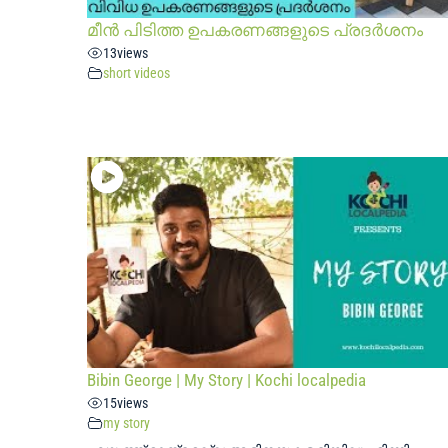
മീൻ പിടിത്ത ഉപകരണങ്ങളുടെ പ്രദർശനം
13
views
short videos
Bibin George | My Story | Kochi localpedia
15
views
my story