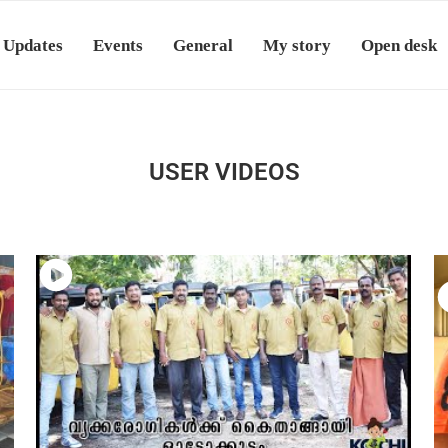
 Updates
Events
General
My story
Open desk
USER VIDEOS
27