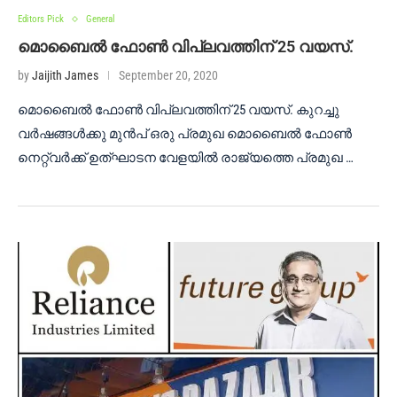
Editors Pick
General
മൊബൈൽ ഫോൺ വിപ്ലവത്തിന് 25 വയസ്.
by
Jaijith James
September 20, 2020
മൊബൈൽ ഫോൺ വിപ്ലവത്തിന് 25 വയസ്. കുറച്ചു
വർഷങ്ങൾക്കു മുൻപ് ഒരു പ്രമുഖ മൊബൈൽ ഫോൺ
നെറ്റ്‌വർക്ക് ഉത്ഘാടന വേളയിൽ രാജ്യത്തെ പ്രമുഖ …