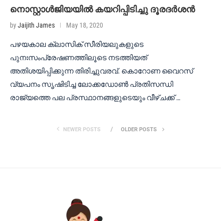
നൊസ്റ്റാൾജിയയിൽ കയറിപ്പിടിച്ചു ദൂരദർശൻ
by
Jaijith James
May 18, 2020
പഴയകാല ക്ലാസിക് സീരിയലുകളുടെ
പുനഃസംപ്രേഷണത്തിലൂടെ നടത്തിയത്
അതിശയിപ്പിക്കുന്ന തിരിച്ചുവരവ്. കൊറോണ വൈറസ്
വ്യപനം സൃഷിടിച്ച ലോക്കഡോൺ പ്രതിസന്ധി
രാജ്യത്തെ പല പ്രസ്ഥാനങ്ങളുടെയും വീഴ്ചക്ക് …
NEWER POSTS
OLDER POSTS