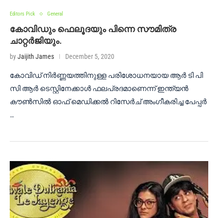
Editors Pick
General
കോവിഡും ഫെലൂദയും പിന്നെ സൗമിത്ര
ചാറ്റർജിയും.
by
Jaijith James
December 5, 2020
കോവിഡ് നിർണ്ണയത്തിനുള്ള പരിശോധനയായ ആർ ടി പി
സി ആർ ടെസ്റ്റിനേക്കാൾ ഫലപ്രദമാണെന്ന് ഇന്ത്യൻ
കൗൺസിൽ ഓഫ് മെഡിക്കൽ റിസേർച് അംഗീകരിച്ച പേപ്പർ
…