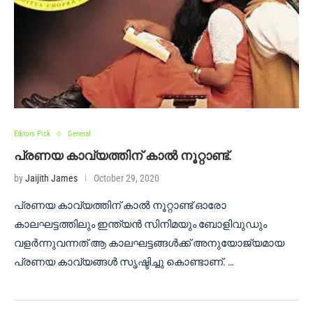
Editors Pick
General
പ്രണയ കാവ്യത്തിന് കാൽ നൂറ്റാണ്ട്.
by
Jaijith James
October 29, 2020
പ്രണയ കാവ്യത്തിന് കാൽ നൂറ്റാണ്ട് ഓരോ
കാലഘട്ടത്തിലും ഇന്ത്യൻ സിനിമയും ബോളിവുഡും
വളർന്നുവന്നത് ആ കാലഘട്ടങ്ങൾക്ക് അനുയോജ്യമായ
പ്രണയ കാവ്യങ്ങൾ സൃഷ്ടിച്ചു കൊണ്ടാണ്. …