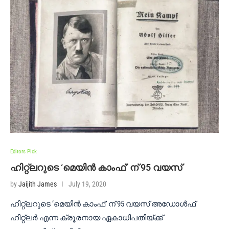
Editors Pick
ഹിറ്റ്ലറുടെ ‘മെയിൻ കാംഫ്’ ന് 95 വയസ്
by
Jaijith James
July 19, 2020
ഹിറ്റ്ലറുടെ ‘മെയിൻ കാംഫ്’ ന് 95 വയസ് അഡോൾഫ്
ഹിറ്റ്ലർ എന്ന ക്രൂരനായ ഏകാധിപതിയ്ക്ക്