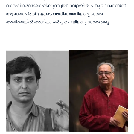
വാർഷികമാഘോഷിക്കുന്ന ഈ വേളയിൽ പങ്കുവെക്കേണ്ടത്
ആ കലാപ്രതിഭയുടെ അധിക അറിയപ്പെടാത്ത,
അല്ലെങ്കിൽ അധികം ചർച്ച ചെയ്യപ്പെടാത്ത ഒരു …