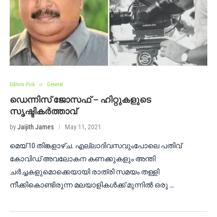
Editors Pick
General
ഡെന്നിസ് ജോസഫ് – ഹിറ്റുകളുടെ
സൃഷ്ടികർത്താവ്
by
Jaijith James
May 11, 2021
മെയ് 10 തിങ്കളാഴ്ച. എല്ലാദിവസവുംപോലെ പതിവ്
കോവിഡ് അവലോകന കണക്കുകളും അന്തി
ചർച്ചകളുമൊക്കെയായി രാത്രി സമയം തള്ളി
നീക്കികൊണ്ടിരുന്ന മലയാളികൾക്ക് മുന്നിൽ ഒരു …