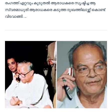
രംഗത്ത് ഏറ്റവും കൂടുതൽ ആരാധകരെ സൃഷ്ടിച്ച ആ
സ്വരമാധുരി ആരാധകരെ കടുത്ത ദുഃഖത്തിലാഴ്ത്തി കൊണ്ട്
വിടവാങ്ങി. …