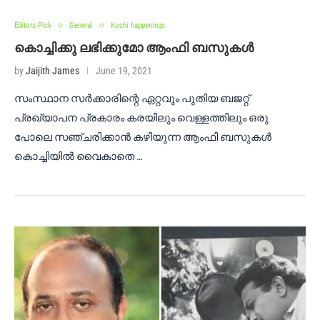
Editors Pick
General
Kochi happenings
കൊച്ചിക്കു ലഭിക്കുമോ ആംഫി ബസുകൾ
by
Jaijith James
June 19, 2021
സംസ്ഥാന സർക്കാരിന്റെ ഏറ്റവും പുതിയ ബജറ്റ്
പ്രഖ്യാപന പ്രകാരം കരയിലും വെള്ളത്തിലും ഒരു
പോലെ സഞ്ചരിക്കാൻ കഴിയുന്ന ആംഫി ബസുകൾ
കൊച്ചിയിൽ വൈകാതെ …