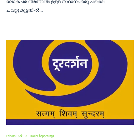
ലോകചരിത്രത്തിൽ ഉള്ള സ്ഥാനം ഒരു പക്ഷെ
ചവറ്റുകുട്ടയിൽ …
Editors Pick
Kochi happenings