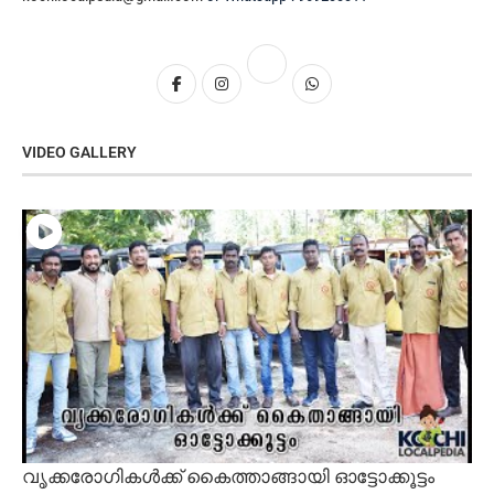
VIDEO GALLERY
വൃക്കരോഗികൾക്ക് കൈത്താങ്ങായി ഓട്ടോക്കൂട്ടം