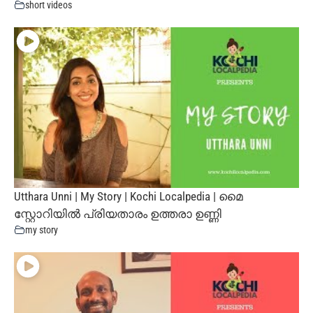
short videos
Utthara Unni | My Story | Kochi Localpedia | മൈ
സ്റ്റോറിയില്‍ പ്രിയതാരം ഉത്തരാ ഉണ്ണി
my story