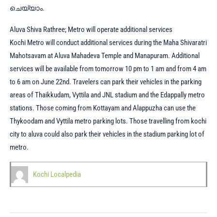
ചെയ്യാം.
Aluva Shiva Rathree; Metro will operate additional services
Kochi Metro will conduct additional services during the Maha Shivaratri
Mahotsavam at Aluva Mahadeva Temple and Manapuram. Additional
services will be available from tomorrow 10 pm to 1 am and from 4 am
to 6 am on June 22nd. Travelers can park their vehicles in the parking
areas of Thaikkudam, Vyttila and JNL stadium and the Edappally metro
stations. Those coming from Kottayam and Alappuzha can use the
Thykoodam and Vyttila metro parking lots. Those travelling from kochi
city to aluva could also park their vehicles in the stadium parking lot of
metro.
Kochi Localpedia