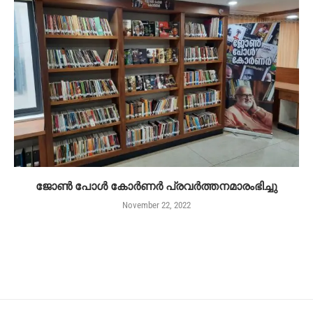
ജോൺ പോൾ കോർണർ പ്രവർത്തനമാരംഭിച്ചു
November 22, 2022