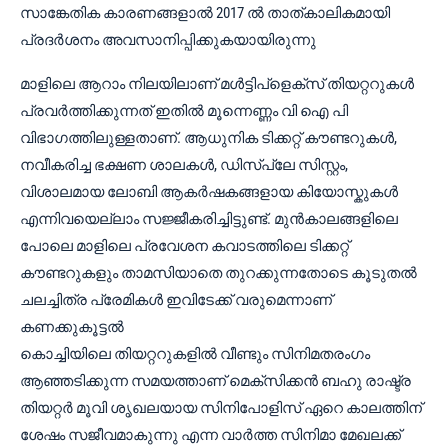
സാങ്കേതിക കാരണങ്ങളാൽ 2017 ൽ താത്കാലികമായി
പ്രദർശനം അവസാനിപ്പിക്കുകയായിരുന്നു
മാളിലെ ആറാം നിലയിലാണ് മൾട്ടിപ്ളെക്സ് തിയറ്ററുകൾ
പ്രവർത്തിക്കുന്നത് ഇതിൽ മൂന്നെണ്ണം വി ഐ പി
വിഭാഗത്തിലുള്ളതാണ്. ആധുനിക ടിക്കറ്റ് കൗണ്ടറുകൾ,
നവീകരിച്ച ഭക്ഷണ ശാലകൾ, ഡിസ്‌പ്ലേ സിസ്റ്റം,
വിശാലമായ ലോബി ആകർഷകങ്ങളായ കിയോസ്കുകൾ
എന്നിവയെല്ലാം സജ്ജീകരിച്ചിട്ടുണ്ട്. മുൻകാലങ്ങളിലെ
പോലെ മാളിലെ പ്രവേശന കവാടത്തിലെ ടിക്കറ്റ്
കൗണ്ടറുകളും താമസിയാതെ തുറക്കുന്നതോടെ കൂടുതൽ
ചലച്ചിത്ര പ്രേമികൾ ഇവിടേക്ക് വരുമെന്നാണ്
കണക്കുകൂട്ടൽ
കൊച്ചിയിലെ തിയറ്ററുകളിൽ വീണ്ടും സിനിമതരംഗം
ആഞ്ഞടിക്കുന്ന സമയത്താണ് മെക്സിക്കൻ ബഹു രാഷ്ട്ര
തിയറ്റർ മൂവി ശൃഖലയായ സിനിപോളിസ് ഏറെ കാലത്തിന്
ശേഷം സജീവമാകുന്നു എന്ന വാർത്ത സിനിമാ മേഖലക്ക്