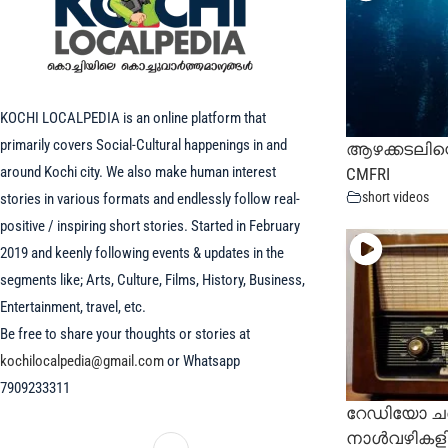
KOCHI LOCALPEDIA is an online platform that
primarily covers Social-Cultural happenings in and
ആഴക്കടലിന്
around Kochi city. We also make human interest
CMFRI
short videos
stories in various formats and endlessly follow real-
positive / inspiring short stories. Started in February
2019 and keenly following events & updates in the
segments like; Arts, Culture, Films, History, Business,
Entertainment, travel, etc.
Be free to share your thoughts or stories at
kochilocalpedia@gmail.com
or Whatsapp
7909233311
റേഡിയോ ചരി
നാൾവഴികളി