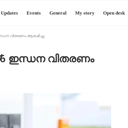
 Updates
Events
General
My story
Open desk
്ധന വിതരണം ആരംഭിച്ചു
6 ഇന്ധന വിതരണം