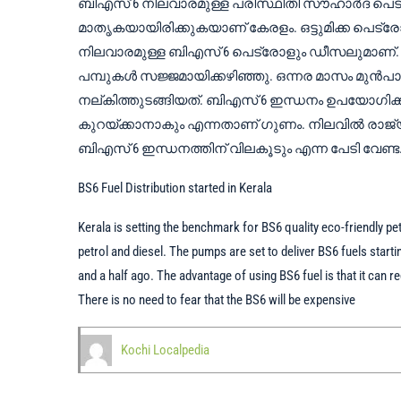
ബിഎസ് 6 നിലവാരമുള്ള പരിസ്ഥിതി സൗഹാർദ പെട്
മാതൃകയായിരിക്കുകയാണ് കേരളം. ഒട്ടുമിക്ക പെട്ര
നിലവാരമുള്ള ബിഎസ് 6 പെട്രോളും ഡീസലുമാണ
പമ്പുകൾ സജ്ജമായിക്കഴിഞ്ഞു. ഒന്നര മാസം മുൻപ
നല്കിത്തുടങ്ങിയത്. ബിഎസ് 6 ഇന്ധനം ഉപയോഗിക
കുറയ്ക്കാനാകും എന്നതാണ് ഗുണം. നിലവിൽ രാ
ബിഎസ് 6 ഇന്ധനത്തിന് വിലകൂടും എന്ന പേടി വേണ്ട
BS6 Fuel Distribution started in Kerala
Kerala is setting the benchmark for BS6 quality eco-friendly pe
petrol and diesel. The pumps are set to deliver BS6 fuels start
and a half ago. The advantage of using BS6 fuel is that it can red
There is no need to fear that the BS6 will be expensive
Kochi Localpedia