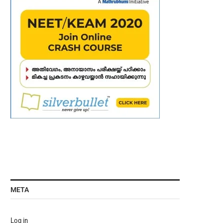
META
Log in