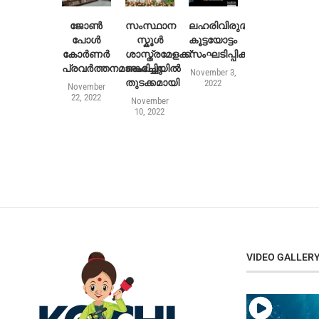
ജോൺ
സംസ്ഥാന
ലഹരിവിരുദ്ധ
പോൾ
സ്കൂൾ
കൂട്ടയോട്ടം
കോർണർ
ശാസ്ത്രമേളക്ക്
സംഘടിപ്പിക്കുന്നു
പ്രവർത്തനമാരംഭിച്ചു
കൊച്ചിയിൽ
November 3,
തുടക്കമായി
2022
November
22, 2022
November
10, 2022
VIDEO GALLER