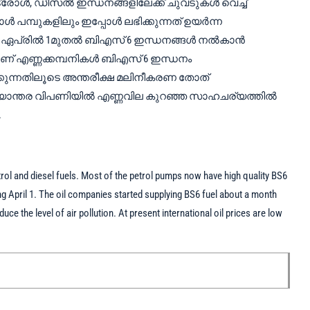
രോൾ, ഡീസൽ ഇന്ധനങ്ങളിലേക്ക് ചുവടുകൾ വെച്ച്
ോൾ പമ്പുകളിലും ഇപ്പോൾ ലഭിക്കുന്നത് ഉയർന്ന
്. ഏപ്രിൽ 1മുതൽ ബിഎസ് 6 ഇന്ധനങ്ങൾ നൽകാൻ
ാണ് എണ്ണക്കമ്പനികൾ ബിഎസ് 6 ഇന്ധനം
്കുന്നതിലൂടെ അന്തരീക്ഷ മലിനീകരണ തോത്
ജ്യാന്തര വിപണിയിൽ എണ്ണവില കുറഞ്ഞ സാഹചര്യത്തിൽ
.
trol and diesel fuels. Most of the petrol pumps now have high quality BS6
ing April 1. The oil companies started supplying BS6 fuel about a month
uce the level of air pollution. At present international oil prices are low