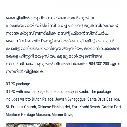
കൊച്ചിയിൽ ഒരു ദിവസം ചെലവിടാൻ പുതിയ
പാക്കേജുമായി ഡിടിപിസി. ഡച്ച് പാലസ്, ജൂത സിനഗോഗ്,
സാന്ത ക്രൂസ് ബസിലിക്ക, സെന്റ് ഫ്രാൻസിസ് ചർച്,
ചൈനീസ് ഫിഷിങ് നെറ്റ്‌, ഫോർട്ട് കൊച്ചി ബീച്ച്, കൊച്ചിൻ
പോർട്ട് മാരിടൈം ഹെറിറ്റേജ് മ്യൂസിയം, മറൈൻ ഡ്രൈവ്,
കേരള ഹിസ്റ്ററി മ്യൂസിയം, ലുലു മാൾ തുടങ്ങിയവ
സന്ദർശിക്കാം. കൂടുതൽ വിവരങ്ങൾക്കായി 9847331200 എന്ന
നമ്പറിൽ വിളിക്കുക.
DTPC package
DTPC with new package to spend one day in Kochi. The package
includes visit to Dutch Palace, Jewish Synagogue, Santa Cruz Basilica,
St. Francis Church, Chinese Fishing Net, Fort Kochi Beach, Cochin Port
Maritime Heritage Museum, Marine Drive,