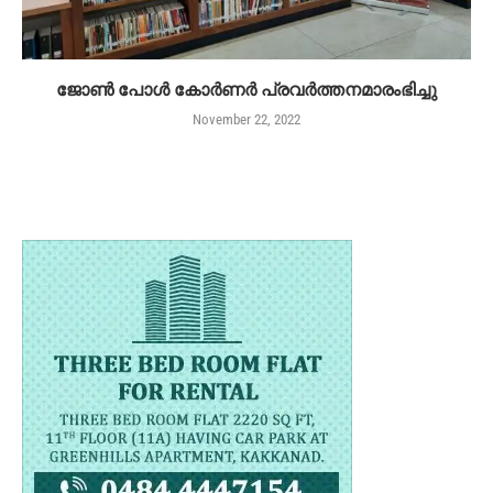
ജോൺ പോൾ കോർണർ പ്രവർത്തനമാരംഭിച്ചു
November 22, 2022