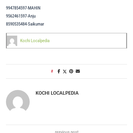
9947854597-MAHIN
9562461597-Anju
8590535484-Saikumar
Kochi Localpedia
0
KOCHI LOCALPEDIA
previous post