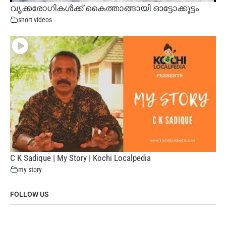
വൃക്കരോഗികൾക്ക് കൈത്താങ്ങായി ഓട്ടോക്കൂട്ടം
short videos
C K Sadique | My Story | Kochi Localpedia
my story
FOLLOW US