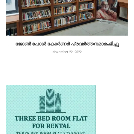
ജോൺ പോൾ കോർണർ പ്രവർത്തനമാരംഭിച്ചു
November 22, 2022