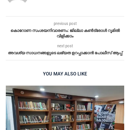
previous post
കൊറോണ സംശയനിവാരണം: ജില്ലാ കൺട്രോൾ റൂമിൽ
വിളിക്കാം
next post
അവശ്യ സാധനങ്ങളുടെ ലഭ്യത ഉറപ്പാക്കാൻ പോലീസ് ആപ്പ്
YOU MAY ALSO LIKE