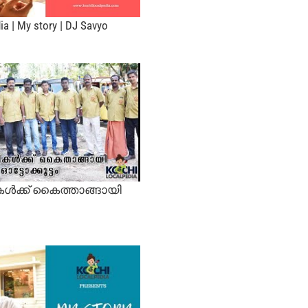
ia | My story | DJ Savyo
ൾക്ക് കൈത്താങ്ങായി