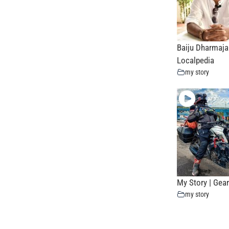
Baiju Dharmajan
Localpedia
my story
My Story | Gea
my story