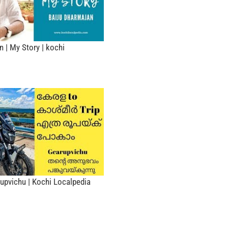
 | My Story | kochi
rupvichu | Kochi Localpedia