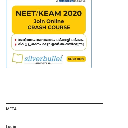
META
Log in