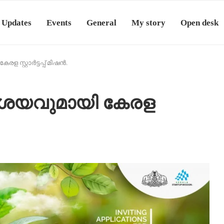
 Updates
Events
General
My story
Open desk
 സ്റ്റാർട്ടപ്പ് മിഷൻ.
ആശയവുമായി കേരള