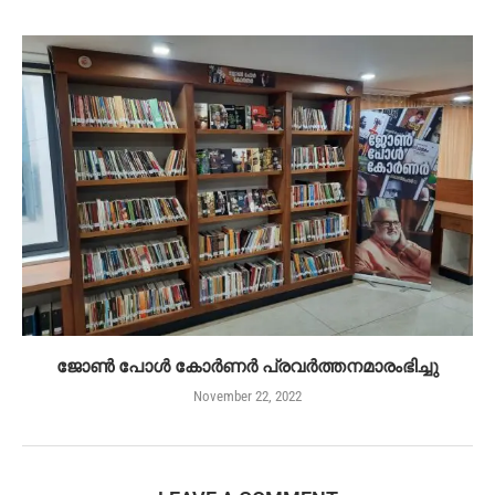
ജോൺ പോൾ കോർണർ പ്രവർത്തനമാരംഭിച്ചു
November 22, 2022