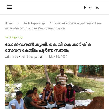
Home
Kochi happenings
ലോക്-ഡൗൺ കൃഷി: കെ.വി.കെ
കാർഷിക സേവന കേന്ദ്രം പൂർണ സജ്ജം
Kochi happenings
ലോക്-ഡൗൺ കൃഷി: കെ.വി.കെ കാർഷിക
സേവന കേന്ദ്രം പൂർണ സജ്ജം
written by
Kochi Localpedia
May 19, 2020