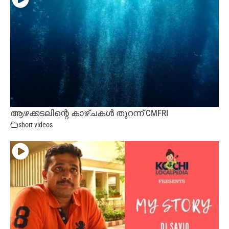
ആഴക്കടലിന്റെ കാഴ്ചകൾ തുറന്ന് CMFRI
short videos