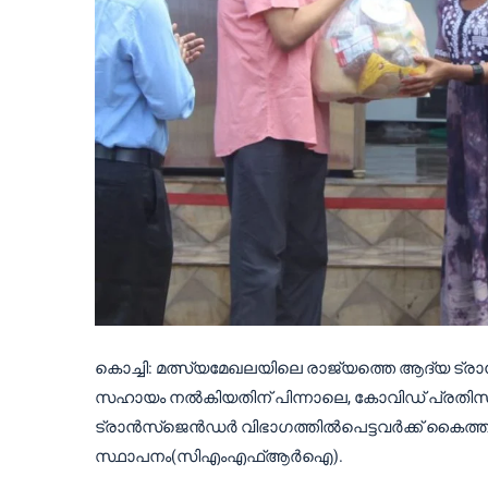
കൊച്ചി: മത്സ്യമേഖലയിലെ രാജ്യത്തെ ആദ്യ 
സഹായം നൽകിയതിന് പിന്നാലെ, കോവിഡ് പ്രതിസ
ട്രാൻസ്‌ജെൻഡർ വിഭാഗത്തിൽപെട്ടവർക്ക് കൈത്ത
സ്ഥാപനം(സിഎംഎഫ്ആർഐ).