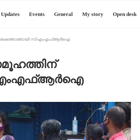
 Updates
Events
General
My story
Open desk
ന് കൈത്താങ്ങായി സിഎംഎഫ്ആർഐ
ൂഹത്തിന്
സിഎംഎഫ്ആർഐ