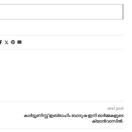
next post
കാർട്ടൂണിസ്റ്റ് ഇബ്രാഹിം ബാദുഷ ഇനി ഓർമ്മകളുടെ
ക്യാൻവാസിൽ.