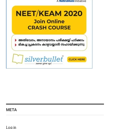
META
Log in