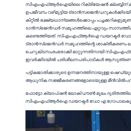
സിഎംഎഫ്ആർഐയിലെ റിക്രിയേഷൻ ക്ലബ്ബിന് ക
ഉപജീവനം വഴിമുട്ടിയ ട്രാൻസജെൻഡറുകൾക്കിടയിൽ 
കിറ്റിൽ ഭക്ഷ്യധാന്യങ്ങൾക്കൊപ്പം പച്ചക്കറികള
ടാൻസ്‌ജെൻഡർ സമൂഹത്തിലെ ഏറ്റവും സാമ്പത്തി
കണ്ടെത്തിയത്. സിഎംഎഫ്ആർഐ ഡയറക്ടർ ഡോ എ 
ട്രാൻസ്ജെൻഡർ സമൂഹത്തിന്റെ ശാക്തീകരണം ലക്
ചെറുകിടസംരംഭരാക്കി മാറ്റുന്നതിനായി സിഎംഎഫ്
ഇവർക്കിടയിൽ പരിശീലനപരിപാടികൾ ആസൂത്രണം ചെയ്ത്
പട്ടികജാതിക്കാരുടെ ഉന്നമനത്തിനായുള്ള ഷെഡ്യൂൾഡ
ആധുനിക സജ്ജീകരണങ്ങളോടെയുള്ള മീൻവിൽപന 
ഫോട്ടോ ക്യാപ്ഷൻ ലോക്ഡൗൺ മൂലം ദുരിതത്തിലാ
സിഎംഎഫ്ആർഐ ഡയറക്ടർ ഡോ എ ഗോപാലകൃഷ്ണൻ ഭ