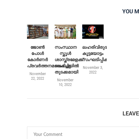
YOU M
ജോൺ
സംസ്ഥാന
ലഹരിവിരുദ്ധ
പോൾ
സ്കൂൾ
കൂട്ടയോട്ടം
കോർണർ
ശാസ്ത്രമേളക്ക്
സംഘടിപ്പിക്കുന്നു
പ്രവർത്തനമാരംഭിച്ചു
കൊച്ചിയിൽ
November 3,
തുടക്കമായി
2022
November
22, 2022
November
10, 2022
LEAV