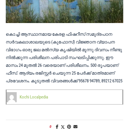
കൊച്ചി ആസ്ഥാനമായ കേരള ഫിഷറീസ് സമുദ്രപഠന
സർവകലാശാലയുടെ (കുഫോസ്) വിജ്ഞാന വ്യാപന
വിഭാഗം ഓരു ജല മൽസ്യ കൃഷിയിൽ മൂന്നു ദിവസം നീണ്ടു
നിൽക്കുന്ന പരിശീലന പരിപാടി സംഘടിപ്പിക്കുന്നു. ഈ
മാസം 24 മുതൽ 26 വരെയാണ് പരിശീലനം. 500 രൂപയാണ്
ഫീസ്. ആദ്യം രജിസ്റ്റർ ചെയുന്ന 25 പേർക്ക് മാത്രമാണ്
പ്രവേശനം. കൂടുതൽ വിവരങ്ങൾക്ക് 95678 94789, 89212 67025
Kochi Localpedia
0