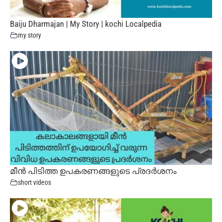
Baiju Dharmajan | My Story | kochi Localpedia
my story
മീൻ പിടിത്ത ഉപകരണങ്ങളുടെ പ്രദർശനം
short videos