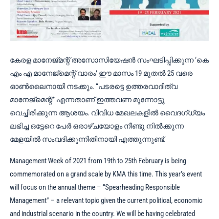
കേരള മാനേജ്‌മന്റ് അസോസിയേഷൻ സംഘടിപ്പിക്കുന്ന ‘കെ
എം എ മാനേജ്‌മെന്റ് വാരം’ ഈ മാസം 19 മുതൽ 25 വരെ
ഓൺലൈനായി നടക്കും. “പടരട്ടെ ഉത്തരവാദിത്വ
മാനേജ്‍മെന്റ്” എന്നതാണ് ഇത്തവണ മുന്നോട്ടു
വെച്ചിരിക്കുന്ന ആശയം. വിവിധ മേഖലകളിൽ വൈദഗ്ധ്യം
ലഭിച്ച ഒട്ടേറെ പേർ ഒരാഴ്ചയോളം നീണ്ടു നിൽക്കുന്ന
മേളയിൽ സംവദിക്കുന്നിതിനായി എത്തുന്നുണ്ട്.
Management Week of 2021 from 19th to 25th February is being
commemorated on a grand scale by KMA this time. This year’s event
will focus on the annual theme – “Spearheading Responsible
Management” – a relevant topic given the current political, economic
and industrial scenario in the country. We will be having celebrated