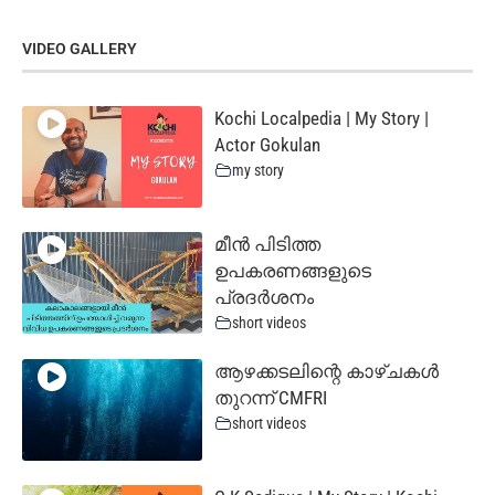
VIDEO GALLERY
Kochi Localpedia | My Story |
Actor Gokulan
my story
മീൻ പിടിത്ത
ഉപകരണങ്ങളുടെ
പ്രദർശനം
short videos
ആഴക്കടലിന്റെ കാഴ്ചകൾ
തുറന്ന് CMFRI
short videos