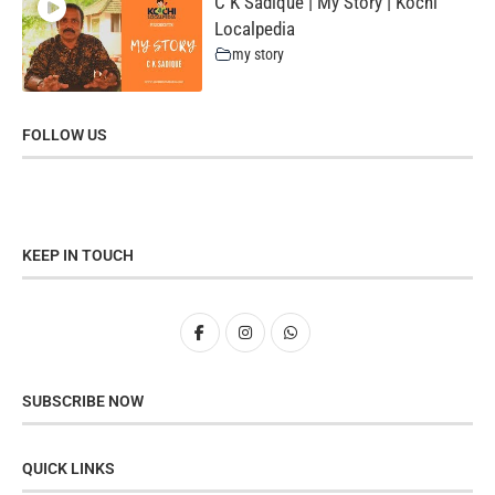
C K Sadique | My Story | Kochi
Localpedia
my story
FOLLOW US
KEEP IN TOUCH
SUBSCRIBE NOW
QUICK LINKS