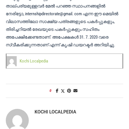
താല്പര്യമുള്ളവർ മേൽ പറഞ്ഞ സ്ഥാപനങ്ങളിൽ
നേരിട്ടോ, internshipdirectorate@gmail. com എന്ന ഈ മെയിൽ
വിലാസത്തിലോ സാക്ഷ്യ പത്രങ്ങളുടെ പകർപ്പുകളും,
തിരിച്ചറിയൽ രേഖയുടെ പകർപ്പുകളും സഹിതം
അപേക്ഷിക്കേണ്ടതാണ്. അപേക്ഷകൾ 31. 7. 2020 വരെ
സ്വീകരിക്കുന്നതാണ് എന്ന് കൃഷി ഡയറക്ടർ അറിയിച്ചു.
Kochi Localpedia
0
KOCHI LOCALPEDIA