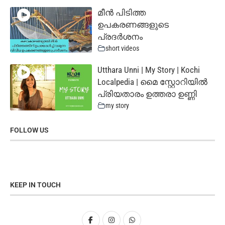
മീൻ പിടിത്ത
ഉപകരണങ്ങളുടെ
പ്രദർശനം
short videos
Utthara Unni | My Story | Kochi
Localpedia | മൈ സ്റ്റോറിയില്‍
പ്രിയതാരം ഉത്തരാ ഉണ്ണി
my story
FOLLOW US
KEEP IN TOUCH