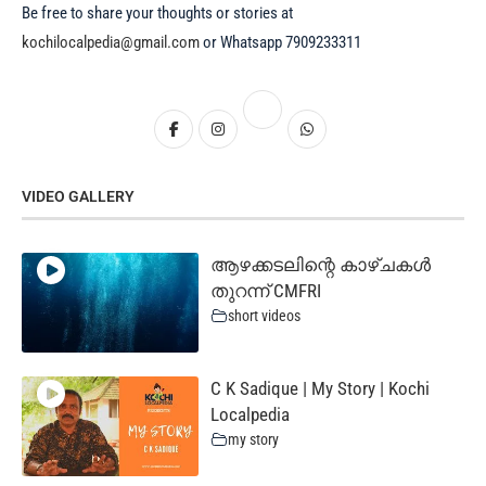
Be free to share your thoughts or stories at
kochilocalpedia@gmail.com
or Whatsapp 7909233311
VIDEO GALLERY
ആഴക്കടലിന്റെ കാഴ്ചകൾ
തുറന്ന് CMFRI
short videos
C K Sadique | My Story | Kochi
Localpedia
my story