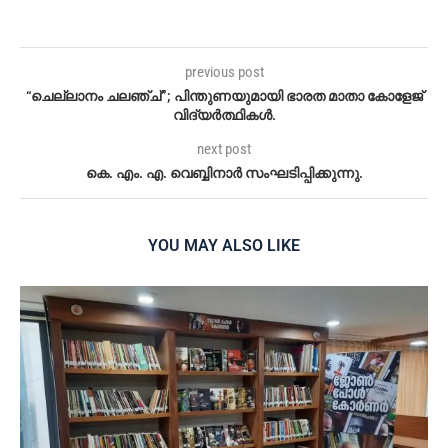
previous post
“ചെല്ലാനം ചലഞ്ച്”; പിന്തുണയുമായി ഭാരത മാതാ കോളേജ്
വിദ്യർത്ഥികൾ.
next post
കെ. എം. എ. വെബ്ബിനാർ സംഘടിപ്പിക്കുന്നു.
YOU MAY ALSO LIKE