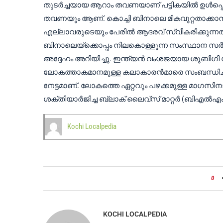
തുടർച്ചയായ ആറാം തവണയാണ് പട്ടികയിൽ ഉൾപ്പെടുന
തവണയും ആണ്. കൊച്ചി ബിനാലെ മികവുറ്റതാക്കാ
എല്ലാവരുടെയും പേരിൽ ആദരവ് സ്വീകരിക്കുന്നത
ബിനാലെയ്ക്കൊപ്പം നിലകൊള്ളുന്ന സംസ്ഥാന സർക
അദ്ദേഹം അറിയിച്ചു. ഇന്ത്യന്‍ വംശജയായ ശുബിഗി സിംഗ
ലോകത്താകമാനമുള്ള കലാകാരന്‍മാരെ സംബന്ധിച്ച് പ
നേട്ടമാണ്. ലോകത്തെ ഏറ്റവും പഴക്കമുള്ള മാഗസിനാണ
ശക്തിയാർജിച്ച ബ്ലാക് ലൈവ്സ് മാറ്റർ (ബിഎൽഎം) 
Kochi Localpedia
0
KOCHI LOCALPEDIA