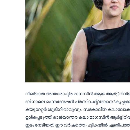
വിഖ്യാത അന്താരാഷ്ട്ര മാഗസിൻ ആയ ആർട്ട് റിവ്യൂ
ബിനാലെ ഫൌണ്ടേഷൻ പ്രസിഡന്റ് ബോസ് കൃഷ്ണമാചാ
ക്യൂറേറ്റർ ശുഭിഗി റാവുവും. സമകാലീന കലാലോകത
ഉൾപ്പെടുത്തി രാജ്യാന്തര കലാ മാഗസിൻ ആർട്ട് റ
ഇടം നേടിയത്. ഈ വർഷത്തെ പട്ടികയിൽ എൺപത്