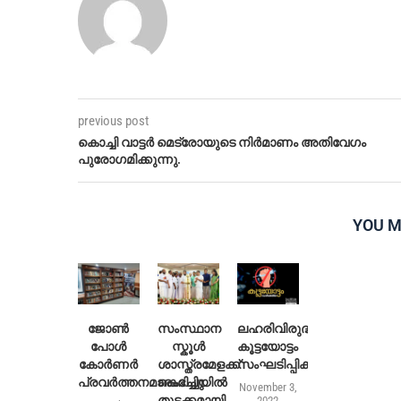
previous post
കൊച്ചി വാട്ടർ മെട്രോയുടെ നിർമാണം അതിവേഗം
പുരോഗമിക്കുന്നു.
YOU M
ജോൺ
സംസ്ഥാന
ലഹരിവിരുദ്ധ
പോൾ
സ്കൂൾ
കൂട്ടയോട്ടം
കോർണർ
ശാസ്ത്രമേളക്ക്
സംഘടിപ്പിക്കുന്നു
പ്രവർത്തനമാരംഭിച്ചു
കൊച്ചിയിൽ
November 3,
തുടക്കമായി
2022