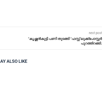
next post
“കൃഷ്ണൻകുട്ടി പണി തുടങ്ങി “ഫസ്റ്റ് ലുക്ക്‌പോസ്റ്റർ
പുറത്തിറങ്ങി.
AY ALSO LIKE