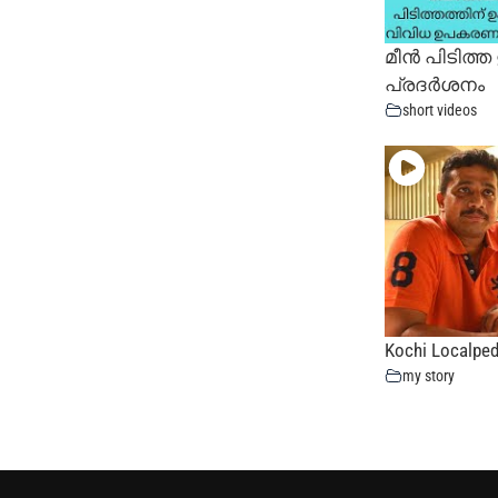
മീൻ പിടിത്
പ്രദർശനം
short videos
Kochi Localped
my story