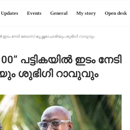
 Updates
Events
General
My story
Open desk
കയിൽ ഇടം നേടി ബോസ് കൃഷ്ണമാചാരിയും ശുഭിഗി റാവുവും
100” പട്ടികയിൽ ഇടം നേടി
ും ശുഭിഗി റാവുവും