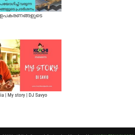
ത ഉപകരണങ്ങളുടെ
ia | My story | DJ Savyo