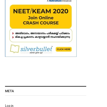
META
Log in