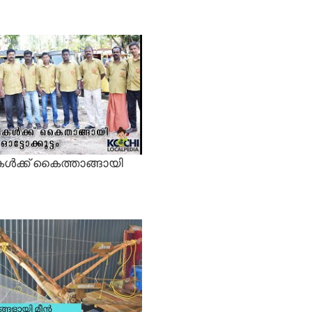
ൾക്ക് കൈത്താങ്ങായി