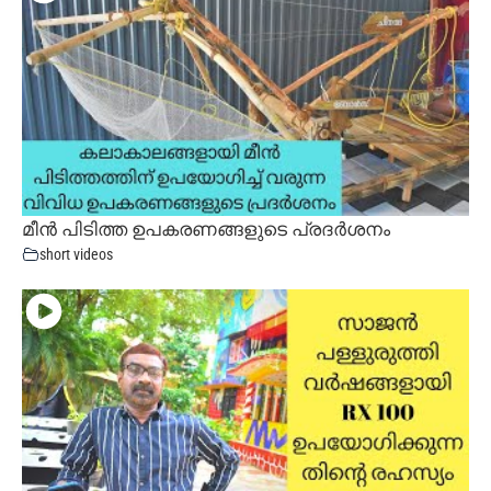
മീൻ പിടിത്ത ഉപകരണങ്ങളുടെ പ്രദർശനം
short videos