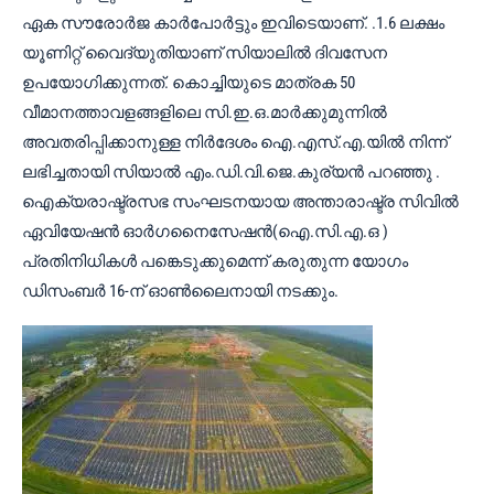
ഏക സൗരോർജ കാർപോർട്ടും ഇവിടെയാണ്. .1.6 ലക്ഷം
യൂണിറ്റ് വൈദ്യുതിയാണ് സിയാലിൽ ദിവസേന
ഉപയോഗിക്കുന്നത്. കൊച്ചിയുടെ മാത്രക 50
വീമാനത്താവളങ്ങളിലെ സി.ഇ.ഒ.മാർക്കുമുന്നിൽ
അവതരിപ്പിക്കാനുള്ള നിർദേശം ഐ.എസ്.എ.യിൽ നിന്ന്
ലഭിച്ചതായി സിയാൽ എം.ഡി.വി.ജെ.കുര്യൻ പറഞ്ഞു .
ഐക്യരാഷ്ട്രസഭ സംഘടനയായ അന്താരാഷ്ട്ര സിവിൽ
ഏവിയേഷൻ ഓർഗനൈസേഷൻ(ഐ.സി.എ.ഒ )
പ്രതിനിധികൾ പങ്കെടുക്കുമെന്ന് കരുതുന്ന യോഗം
ഡിസംബർ 16-ന് ഓൺലൈനായി നടക്കും.