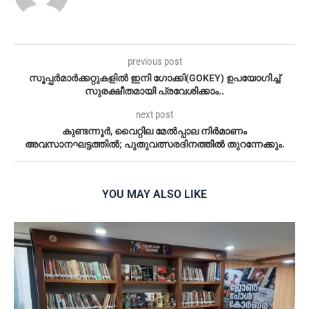
previous post
സൂപ്പർമാർക്കറ്റുകളിൽ ഇനി ഗോക്കി(GOKEY) ഉപയോഗിച്ച്
സുരക്ഷീതമായി പ്രവേശിക്കാം..
next post
കുണ്ടന്നൂർ, വൈറ്റില മേൽപ്പാല നിർമാണം
അവസാനഘട്ടത്തിൽ; പുതുവത്സരദിനത്തിൽ തുറന്നേക്കും.
YOU MAY ALSO LIKE