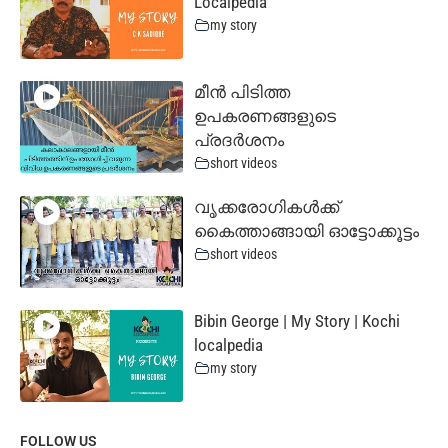
Localpedia
my story
മീൻ പിടിത്ത
ഉപകരണങ്ങളുടെ
പ്രദർശനം
short videos
വൃക്കരോഗികൾക്ക്
കൈത്താങ്ങായി ഓട്ടോക്കൂട്ടം
short videos
Bibin George | My Story | Kochi
localpedia
my story
FOLLOW US