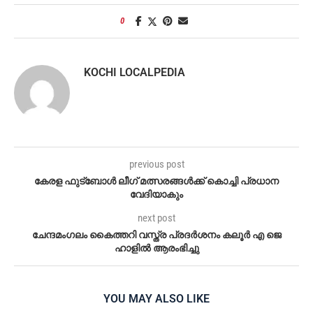
0
KOCHI LOCALPEDIA
previous post
കേരള ഫുട്ബോൾ ലീഗ് മത്സരങ്ങൾക്ക് കൊച്ചി പ്രധാന
വേദിയാകും
next post
ചേന്ദമംഗലം കൈത്തറി വസ്ത്ര പ്രദർശനം കലൂർ എ ജെ
ഹാളിൽ ആരംഭിച്ചു
YOU MAY ALSO LIKE