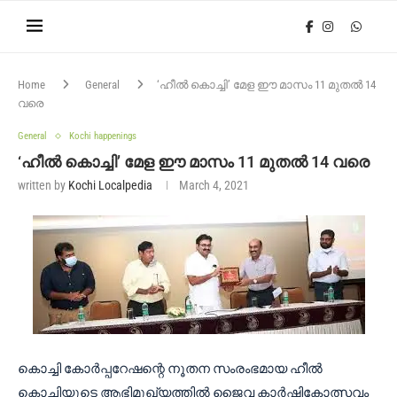
Home
General
‘ഹീൽ കൊച്ചി’ മേള ഈ മാസം 11 മുതൽ 14
വരെ
General
Kochi happenings
‘ഹീൽ കൊച്ചി’ മേള ഈ മാസം 11 മുതൽ 14 വരെ
written by
Kochi Localpedia
March 4, 2021
കൊച്ചി കോർപ്പറേഷന്റെ നൂതന സംരംഭമായ ഹീൽ
കൊച്ചിയുടെ ആഭിമുഖ്യത്തിൽ ജൈവ കാർഷികോത്സവം