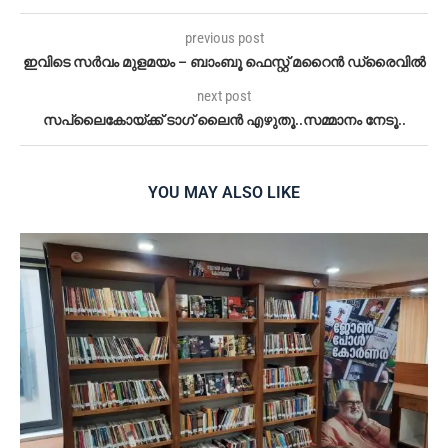
previous post
ഇവിടെ സർവം മുളമയം – ബാംബൂ ഫെസ്റ്റ് മറൈൻ ഡ്രൈവിൽ
next post
സപ്ലൈകോയ്ക്ക് ടാഗ് ലൈന്‍ എഴുതൂ..സമ്മാനം നേടൂ..
YOU MAY ALSO LIKE