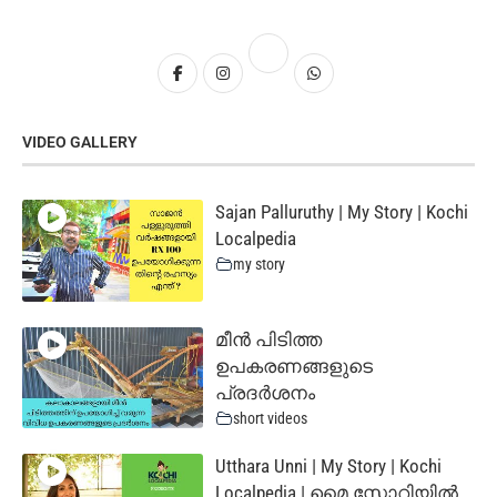
VIDEO GALLERY
Sajan Palluruthy | My Story | Kochi
Localpedia
my story
മീൻ പിടിത്ത
ഉപകരണങ്ങളുടെ
പ്രദർശനം
short videos
Utthara Unni | My Story | Kochi
Localpedia | മൈ സ്റ്റോറിയില്‍