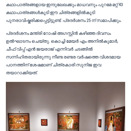
കഥാപാത്രങ്ങളായ ഇന്ദുലേഖക്കും മാധവനും പുറമേ മറ്റ് 43
കഥാപാത്രങ്ങൾകൂടി ഈ ചിത്രങ്ങളിൽകൂടി
പുനരാവിഷ്കരിക്കപ്പെട്ടിട്ടുണ്ട്. പ്രദർശനം 25 ന് സമാപിക്കും.
പ്രദർശനം മന്ത്രി റോഷി അഗസ്റ്റിൻ കഴിഞ്ഞ ദിവസം
ഉൽഘാടനം ചെയ്‌തു. കൊച്ചി മേയർ എം അനിൽകുമാർ,
ചീഫ് വിപ്പ് എൻ ജയരാജ് എന്നിവർ ചടങ്ങിൽ
സന്നിഹിതരായിരുന്നു നീണ്ട രണ്ടര വർഷത്തെ വിശദമായ
പഠനത്തിന് ശേഷമാണ് ചിത്രകാരി സുനിജ ഇവ
തയാറാക്കിയത്.