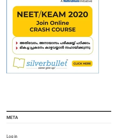
META
Log in