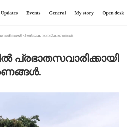
 Updates
Events
General
My story
Open desk
തസവാരിക്കായി പ്രത്യേക സജ്ജീകരണങ്ങൾ.
യിൽ പ്രഭാതസവാരിക്കായി
രണങ്ങൾ.