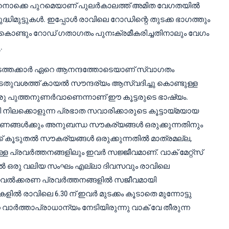
തിനൊക്കെ പുറമെയാണ് പുലർകാലത്ത് അമിത വേഗതയിൽ
്ധിമുട്ടുകൾ. ഇപ്പോൾ രാവിലെ റോഡിന്റെ തുടക്ക ഭാഗത്തും
ണ്ടും റോഡ് ഗതാഗതം പുനഃക്രമീകരിച്ചതിനാലും വേഗം
.
നടത്തക്കാർ ഏറെ ആനന്ദത്തോടെയാണ് സ്വാഗതം
ഞ്ഞ ഇടതുവശത്ത് കായൽ സൗന്ദര്യം ആസ്വദിച്ചു കൊണ്ടുള്ള
 ഒരു പുത്തനുണർവാണെന്നാണ് ഈ കൂട്ടരുടെ ഭാഷ്യം.
നിലക്കൊളുന്ന പ്രഭാത സവാരിക്കാരുടെ കൂട്ടായ്മയായ
ീകരണങ്ങൾക്കും അനുബന്ധ സൗകര്യങ്ങൾ ഒരുക്കുന്നതിനും
ക്ക് കൂടുതൽ സൗകര്യങ്ങൾ ഒരുക്കുന്നതിൽ മാത്രമല്ല,
ള പ്രവർത്തനങ്ങളിലും ഇവർ സജ്ജീവമാണ്. വാക് മേറ്റ്സ്
ിൽ ഒരു വലിയ സംഘം എല്ലാ ദിവസവും രാവിലെ
്യവൽക്കരണ പ്രവർത്തനങ്ങളിൽ സജീവമായി
ിൽ രാവിലെ 6.30 ന് ഇവർ മുടക്കം കൂടാതെ മുന്നോട്ടു
ർത്താപ്രാധാന്യം നേടിയിരുന്നു വാക് വേ തീരുന്ന