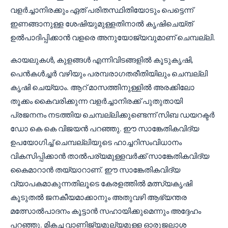
വളർച്ചാനിരക്കും ഏത് പരിതസ്ഥിതിയോടും പെട്ടെന്ന്
ഇണങ്ങാനുള്ള ശേഷിയുമുള്ളതിനാൽ കൃഷിചെയ്ത്
ഉൽപാദിപ്പിക്കാൻ വളരെ അനുയോജ്യവുമാണ് ചെമ്പല്ലി.
കായലുകൾ, കുളങ്ങൾ എന്നിവിടങ്ങളിൽ കൂടുകൃഷി,
പെൻകൾച്ചർ വഴിയും പരമ്പരാഗതരീതിയിലും ചെമ്പല്ലി
കൃഷി ചെയ്യാം. ആറ് മാസത്തിനുള്ളിൽ അരക്കിലോ
തൂക്കം കൈവരിക്കുന്ന വളർച്ചാനിരക്ക് പുതുതായി
പ്രജനനം നടത്തിയ ചെമ്പല്ലിക്കുണ്ടെന്ന് സിബ ഡയറക്ടർ
ഡോ കെ കെ വിജയൻ പറഞ്ഞു. ഈ സാങ്കേതികവിദ്യ
ഉപയോഗിച്ച് ചെമ്പല്ലിയുടെ ഹാച്ചറിസംവിധാനം
വികസിപ്പിക്കാൻ താൽപര്യമുള്ളവർക്ക് സാങ്കേതികവിദ്യ
കൈമാറാൻ തയ്യാറാണ്. ഈ സാങ്കേതികവിദ്യ
വ്യാപകമാകുന്നതിലൂടെ കേരളത്തിൽ മത്സ്യകൃഷി
കൂടുതൽ ജനകീയമാക്കാനും അതുവഴി ആഭ്യന്തര
മത്സോൽപാദനം കൂട്ടാൻ സഹായിക്കുമെന്നും അദ്ദേഹം
പറഞ്ഞു. മികച്ച വാണിജ്യമൂല്യമുള്ള ഓരുജലാശ