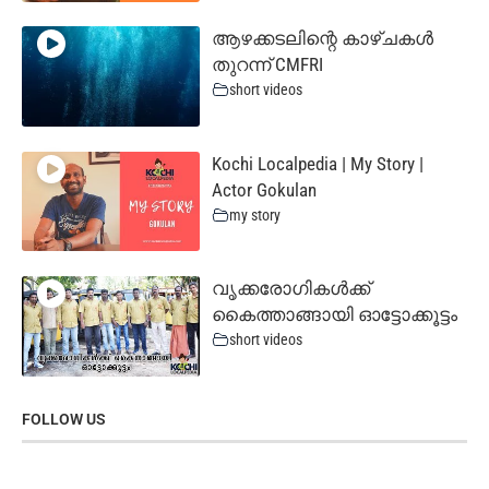
ആഴക്കടലിന്റെ കാഴ്ചകൾ
തുറന്ന് CMFRI
short videos
Kochi Localpedia | My Story |
Actor Gokulan
my story
വൃക്കരോഗികൾക്ക്
കൈത്താങ്ങായി ഓട്ടോക്കൂട്ടം
short videos
FOLLOW US