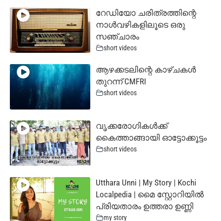
റേഡിയോ ചരിത്രത്തിന്റെ
നാൾവഴികളിലൂടെ ഒരു
സഞ്ചാരം
short videos
ആഴക്കടലിന്റെ കാഴ്ചകൾ
തുറന്ന് CMFRI
short videos
വൃക്കരോഗികൾക്ക്
കൈത്താങ്ങായി ഓട്ടോക്കൂട്ടം
short videos
Utthara Unni | My Story | Kochi
Localpedia | മൈ സ്റ്റോറിയില്‍
പ്രിയതാരം ഉത്തരാ ഉണ്ണി
my story