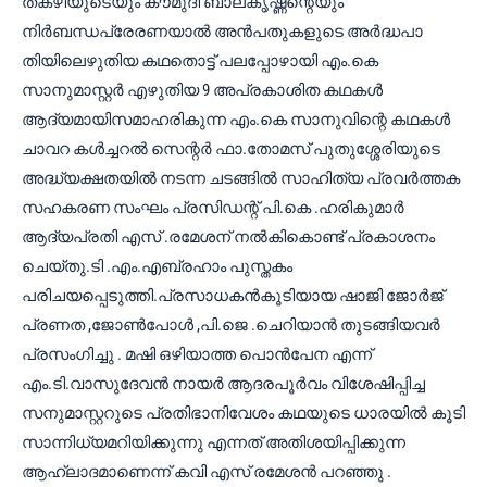
തകഴിയുടെയും കൗമുദി ബാലകൃഷ്ണന്റെയും
നിർബന്ധപ്രേരണയാൽ അൻപതുകളുടെ അർദ്ധപാ
തിയിലെഴുതിയ കഥതൊട്ട് പലപ്പോഴായി എം.കെ
സാനുമാസ്റ്റർ എഴുതിയ 9 അപ്രകാശിത കഥകൾ
ആദ്യമായിസമാഹരികുന്ന എം.കെ സാനുവിന്റെ കഥകൾ
ചാവറ കൾച്ചറൽ സെന്റർ ഫാ.തോമസ് പുതുശ്ശേരിയുടെ
അദ്ധ്യക്ഷതയിൽ നടന്ന ചടങ്ങിൽ സാഹിത്യ പ്രവർത്തക
സഹകരണ സംഘം പ്രസിഡന്റ് പി.കെ .ഹരികുമാർ
ആദ്യപ്രതി എസ് .രമേശന് നൽകികൊണ്ട് പ്രകാശനം
ചെയ്തു.ടി .എം.എബ്രഹാം പുസ്തകം
പരിചയപ്പെടുത്തി.പ്രസാധകൻകൂടിയായ ഷാജി ജോർജ്
പ്രണത ,ജോൺപോൾ ,പി.ജെ .ചെറിയാൻ തുടങ്ങിയവർ
പ്രസംഗിച്ചു . മഷി ഒഴിയാത്ത പൊൻപേന എന്ന്
എം.ടി.വാസുദേവൻ നായർ ആദരപൂർവം വിശേഷിപ്പിച്ച
സനുമാസ്റ്ററുടെ പ്രതിഭാനിവേശം കഥയുടെ ധാരയിൽ കൂടി
സാന്നിധ്യമറിയിക്കുന്നു എന്നത് അതിശയിപ്പിക്കുന്ന
ആഹ്ലാദമാണെന്ന് കവി എസ് രമേശൻ പറഞ്ഞു .