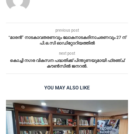
previous post
“മാരൻ” നാടകാവതരണവും ലോകനാടകദിനാചരണവും 27 ന്
പി.ഒ.സി ഓഡിറ്റോറിയത്തിൽ
next post
കൊച്ചി നഗര വികസന പദ്ധതിക്ക് പിന്തുണയുമായി ഫ്രഞ്ച്
കൗൺസിൽ ജനറൽ.
YOU MAY ALSO LIKE