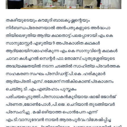
തകഴിയുടെയും കൗമുദി ബാലകൃഷ്ണന്റെയും
നിർബന്ധപ്രേരണയാൽ അൻപതുകളുടെ അർദ്ധപാ
തിയിലെഴുതിയ ആദ്യ കഥതൊട്ട് പലപ്പോഴായി എം.കെ
സാനുമാസ്റ്റർ എഴുതിയ 9 അപ്രകാശിത കഥകൾ
ആദ്യമായിസമാഹരികുന്ന എം.കെ സാനുവിന്റെ കഥകൾ
ചാവറ കൾച്ചറൽ സെന്റർ ഫാ.തോമസ് പുതുശ്ശേരിയുടെ
അദ്ധ്യക്ഷതയിൽ നടന്ന ചടങ്ങിൽ സാഹിത്യ പ്രവർത്തക
സഹകരണ സംഘം പ്രസിഡന്റ് പി.കെ .ഹരികുമാർ
ആദ്യപ്രതി എസ് .രമേശന് നൽകികൊണ്ട് പ്രകാശനം
ചെയ്തു.ടി .എം.എബ്രഹാം പുസ്തകം
പരിചയപ്പെടുത്തി.പ്രസാധകൻകൂടിയായ ഷാജി ജോർജ്
പ്രണത ,ജോൺപോൾ ,പി.ജെ .ചെറിയാൻ തുടങ്ങിയവർ
പ്രസംഗിച്ചു . മഷി ഒഴിയാത്ത പൊൻപേന എന്ന്
എം.ടി.വാസുദേവൻ നായർ ആദരപൂർവം വിശേഷിപ്പിച്ച