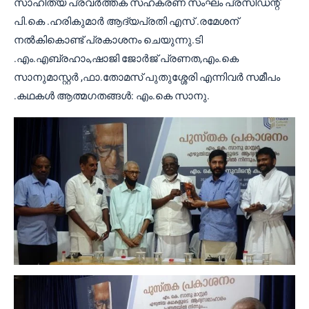
സാഹിത്യ പ്രവർത്തക സഹകരണ സംഘം പ്രസിഡന്റ്
പി.കെ .ഹരികുമാർ ആദ്യപ്രതി എസ് .രമേശന്
നൽകികൊണ്ട് പ്രകാശനം ചെയുന്നു.ടി
.എം.എബ്രഹാം,ഷാജി ജോർജ് പ്രണത,എം.കെ
സാനുമാസ്റ്റർ ,ഫാ.തോമസ് പുതുശ്ശേരി എന്നിവർ സമീപം
.കഥകൾ ആത്മഗതങ്ങൾ: എം.കെ സാനു.