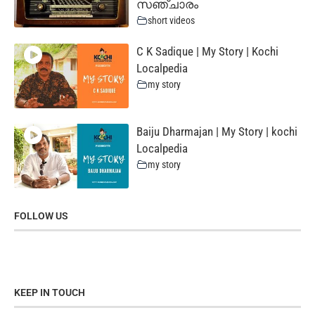
സഞ്ചാരം
short videos
C K Sadique | My Story | Kochi
Localpedia
my story
Baiju Dharmajan | My Story | kochi
Localpedia
my story
FOLLOW US
KEEP IN TOUCH