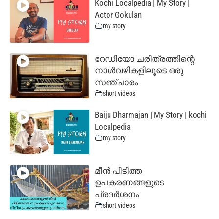
Kochi Localpedia | My Story |
Actor Gokulan
my story
റേഡിയോ ചരിത്രത്തിന്റെ
നാൾവഴികളിലൂടെ ഒരു
സഞ്ചാരം
short videos
Baiju Dharmajan | My Story | kochi
Localpedia
my story
മീൻ പിടിത്ത
ഉപകരണങ്ങളുടെ
പ്രദർശനം
short videos