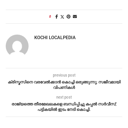
0
KOCHI LOCALPEDIA
previous post
ക്രിസ്മസിനെ വരവേൽക്കാൻ കൊച്ചി ഒരുങ്ങുന്നു; സജീവമായി
വിപണികൾ
next post
രാജ്യത്തെ തീരമേഖലകളെ ബന്ധിപ്പിച്ചു കപ്പൽ സർവീസ്;
പട്ടികയിൽ ഇടം നേടി കൊച്ചി.