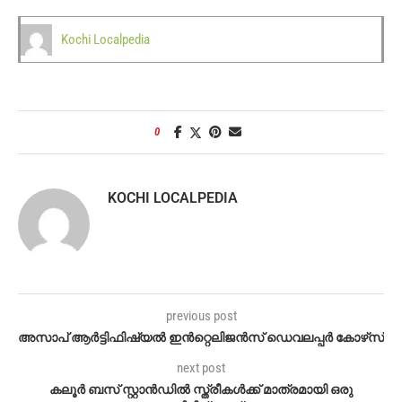
Kochi Localpedia
0
KOCHI LOCALPEDIA
previous post
അസാപ് ആർട്ടിഫിഷ്യൽ ഇൻറ്റെലിജൻസ് ഡെവലപ്പർ കോഴ്‌സ്
next post
കലൂർ ബസ് സ്റ്റാൻഡിൽ സ്ത്രീകൾക്ക് മാത്രമായി ഒരു