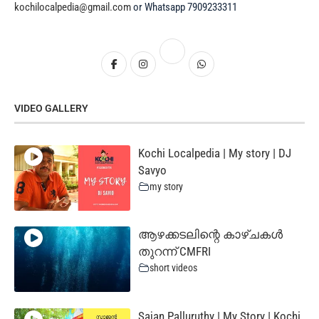
kochilocalpedia@gmail.com
or Whatsapp 7909233311
VIDEO GALLERY
Kochi Localpedia | My story | DJ
Savyo
my story
ആഴക്കടലിന്റെ കാഴ്ചകൾ
തുറന്ന് CMFRI
short videos
Sajan Palluruthy | My Story | Kochi