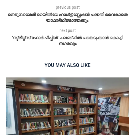
previous post
നെടുമ്പാശേരി റെയിൽവേ ഹാൾട്ട് സ്റ്റേഷൻ പദ്ധതി വൈകാതെ
യാഥാർഥ്യമായേക്കും.
next post
‘സ്ട്രീറ്റ്സ് ഫോർ പീപ്പിൾ’ ചലഞ്ചിൽ പങ്കെടുക്കാൻ കൊച്ചി
നഗരവും
YOU MAY ALSO LIKE