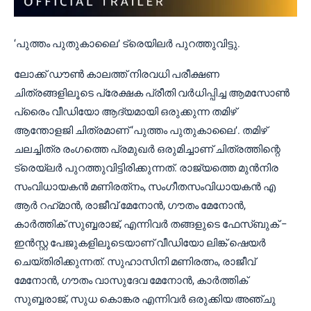
‘പുത്തം പുതുകാലൈ’ ട്രെയിലർ പുറത്തുവിട്ടു.
ലോക്ക് ഡൗൺ കാലത്ത് നിരവധി പരീക്ഷണ
ചിത്രങ്ങളിലൂടെ പ്രേക്ഷക പ്രീതി വർധിപ്പിച്ച ആമസോൺ
പ്രൈം വീഡിയോ ആദ്യമായി ഒരുക്കുന്ന തമിഴ്
ആന്തോളജി ചിത്രമാണ് ‘പുത്തം പുതുകാലൈ’. തമിഴ്
ചലച്ചിത്ര രംഗത്തെ പ്രമുഖർ ഒരുമിച്ചാണ് ചിത്രത്തിന്റെ
ട്രെയ്‌ലർ പുറത്തുവിട്ടിരിക്കുന്നത്. രാജ്യത്തെ മുൻനിര
സംവിധായകൻ മണിരത്‌നം, സംഗീതസംവിധായകൻ എ
ആർ റഹ്‌മാൻ, രാജീവ് മേനോൻ, ഗൗതം മേനോൻ,
കാർത്തിക് സുബ്ബരാജ്, എന്നിവർ തങ്ങളുടെ ഫേസ്ബുക് –
ഇൻസ്റ്റ പേജുകളിലൂടെയാണ് വീഡിയോ ലിങ്ക് ഷെയർ
ചെയ്തിരിക്കുന്നത്. സുഹാസിനി മണിരത്നം, രാജീവ്
മേനോൻ, ഗൗതം വാസുദേവ മേനോൻ, കാർത്തിക്
സുബ്ബരാജ്, സുധ കൊങ്കര എന്നിവർ ഒരുക്കിയ അഞ്ചു