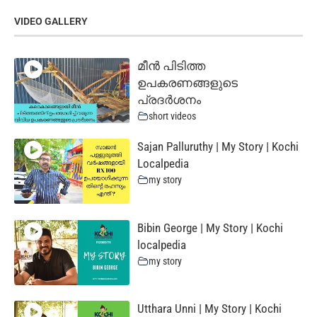
VIDEO GALLERY
മീൻ പിടിത്ത
ഉപകരണങ്ങളുടെ
പ്രദർശനം
short videos
Sajan Palluruthy | My Story | Kochi
Localpedia
my story
Bibin George | My Story | Kochi
localpedia
my story
Utthara Unni | My Story | Kochi