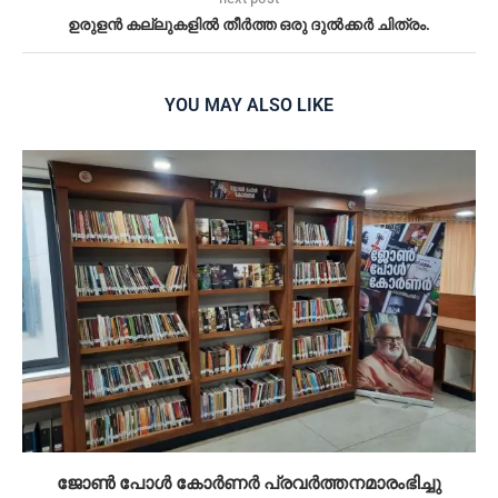
ഉരുളന്‍ കല്ലുകളിൽ തീർത്ത ഒരു ദുൽക്കർ ചിത്രം.
YOU MAY ALSO LIKE
ജോൺ പോൾ കോർണർ പ്രവർത്തനമാരംഭിച്ചു