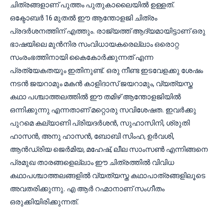
ചിത്രങ്ങളാണ് പുത്തം പുതുകാലൈയിൽ ഉള്ളത്.
ഒക്ടോബർ 16 മുതൽ ഈ ആന്തോളജി ചിത്രം
പ്രദർശനത്തിന് എത്തും. രാജ്യത്ത് ആദ്യമായിട്ടാണ് ഒരു
ഭാഷയിലെ മുൻനിര സംവിധായകരെല്ലാം ഒരൊറ്റ
സംരംഭത്തിനായി കൈകോർക്കുന്നത് എന്ന
പ്രത്യേകതയും ഇതിനുണ്ട്. ഒരു നീണ്ട ഇടവേളക്കു ശേഷം
നടൻ ജയറാമും മകൻ കാളിദാസ് ജയറാമും, വ്യത്യസ്ത
കഥാ പശ്ചാത്തലത്തിൽ ഈ തമിഴ് ആന്തോളജിയിൽ
ഒന്നിക്കുന്നു എന്നതാണ് മറ്റൊരു സവിശേഷത. ഇവർക്കു
പുറമെ കല്യാണി പ്രിയദർശൻ, സുഹാസിനി, ശ്രുതി
ഹാസൻ, അനു ഹാസൻ, ബോബി സിംഹ, ഉർവശി,
ആൻഡ്രിയ ജെർമിയ, മഹേഷ്, ലീല സാംസൺ എന്നിങ്ങനെ
പ്രമുഖ താരങ്ങളെല്ലാം ഈ ചിത്രത്തിൽ വിവിധ
കഥാപശ്ചാത്തലങ്ങളിൽ വ്യത്യസ്ത കഥാപാത്രങ്ങളിലൂടെ
അവതരിക്കുന്നു. എ ആർ റഹ്മാനാണ് സംഗീതം
ഒരുക്കിയിരിക്കുന്നത്.