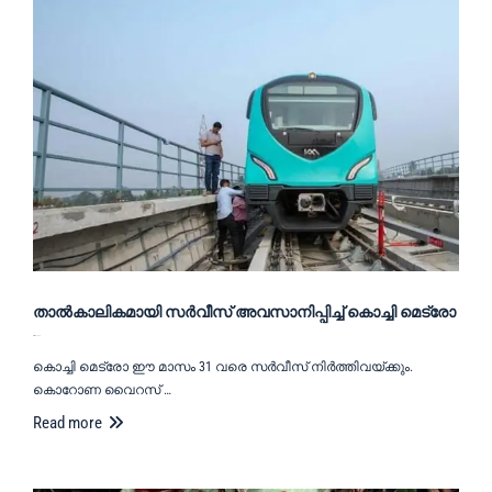
താൽകാലികമായി സർവീസ് അവസാനിപ്പിച്ച് കൊച്ചി മെട്രോ
March 23, 2020
കൊച്ചി മെട്രോ ഈ മാസം 31 വരെ സർവീസ് നിർത്തിവയ്ക്കും.
കൊറോണ വൈറസ് …
Read more