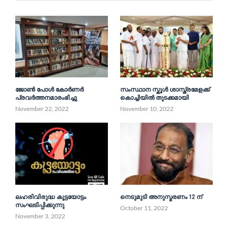
ജോൺ പോൾ കോർണർ
സംസ്ഥാന സ്കൂൾ ശാസ്ത്രമേളക്ക്
പ്രവർത്തനമാരംഭിച്ചു
കൊച്ചിയിൽ തുടക്കമായി
November 22, 2022
November 10, 2022
ലഹരിവിരുദ്ധ കൂട്ടയോട്ടം
നെടുമുടി അനുസ്മരണം 12 ന്
സംഘടിപ്പിക്കുന്നു
October 11, 2022
November 3, 2022