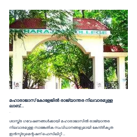
മഹാരാജാസ് കോളേജിൽ രാജ്യാന്തര നിലവാരമുള്ള
ലാബ്...
March 2, 2020
ശാസ്ത്ര ഗവേഷണങ്ങൾക്കായി മഹാരാജാസിൽ രാജ്യാന്തര
നിലവാരമുള്ള സാങ്കേതിക സംവിധാനങ്ങളുമായി കേന്ദ്രീകൃത
ഇൻസ്ട്രുമെന്റഷന് ഫെസിലിറ്റി …