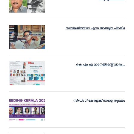
സത്യജിത്ത് റേ എന്ന അത്ഭുത പ്രതിഭ
കെ എം എ മാനേജ്‌മെന്റ് വാരം...
സീഡിംഗ് കേരളക്ക് നാളെ തുടക്കം