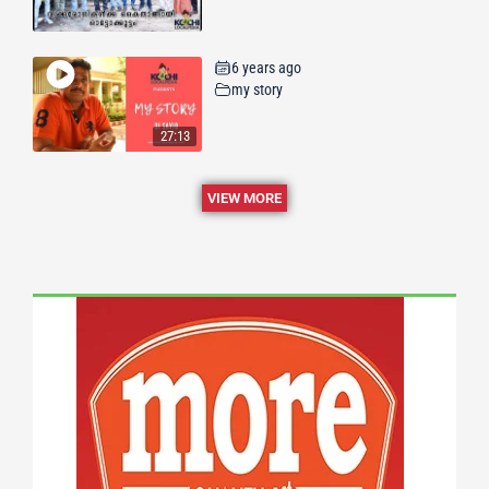
6 years ago
my story
27:13
VIEW MORE