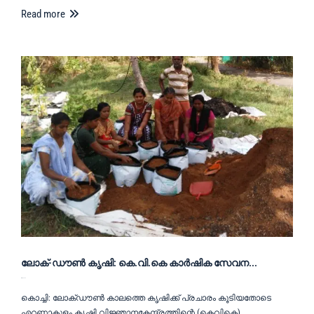
Read more
ലോക്-ഡൗൺ കൃഷി: കെ.വി.കെ കാർഷിക സേവന...
May 19, 2020
കൊച്ചി: ലോക്ഡൗൺ കാലത്തെ കൃഷിക്ക് പ്രചാരം കൂടിയതോടെ
എറണാകുളം കൃഷി വിജ്ഞാനകേന്ദ്രത്തിന്റെ (കെവികെ) …