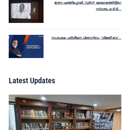
ഇതാ എത്തിപ്പോയി..’റൂട്ട്സ്’; മലയാളത്തിന്റ്റെ
സ്വന്തം ഒ.ടി.ടി....
സംരംഭക പരിശീലന പ്രോഗ്രാം; ‘വിജയീ ഭവ:’...
Latest Updates