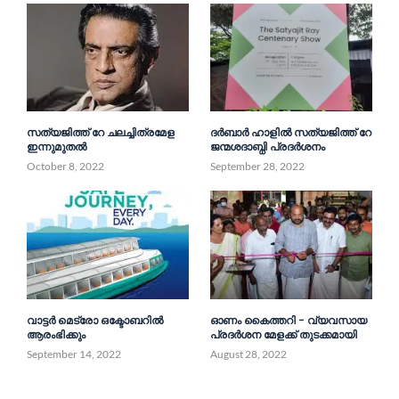
സത്യജിത്ത് റേ ചലച്ചിത്രമേള
ദർബാർ ഹാളിൽ സത്യജിത്ത് റേ
ഇന്നുമുതൽ
ജന്മശദാബ്ധി പ്രദർശനം
October 8, 2022
September 28, 2022
വാട്ടർ മെട്രോ ഒക്ടോബറിൽ
ഓണം കൈത്തറി – വ്യവസായ
ആരംഭിക്കും
പ്രദർശന മേളക്ക് തുടക്കമായി
September 14, 2022
August 28, 2022